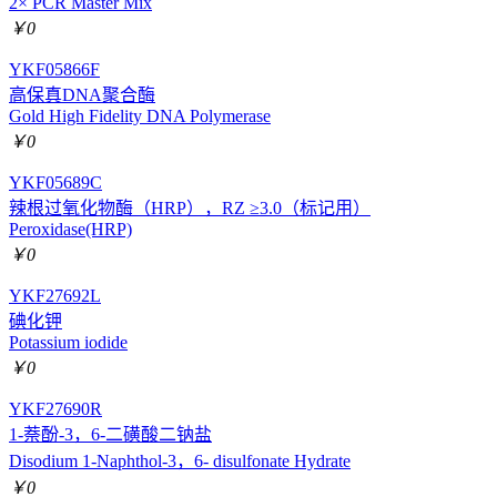
2× PCR Master Mix
￥0
YKF05866F
高保真DNA聚合酶
Gold High Fidelity DNA Polymerase
￥0
YKF05689C
辣根过氧化物酶（HRP），RZ ≥3.0（标记用）
Peroxidase(HRP)
￥0
YKF27692L
碘化钾
Potassium iodide
￥0
YKF27690R
1-萘酚-3，6-二磺酸二钠盐
Disodium 1-Naphthol-3，6- disulfonate Hydrate
￥0