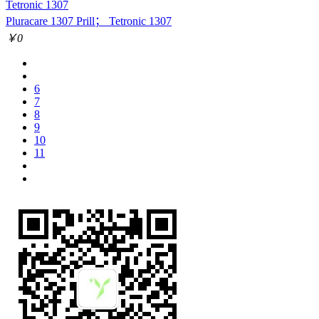
Tetronic 1307
Pluracare 1307 Prill； Tetronic 1307
￥0
6
7
8
9
10
11