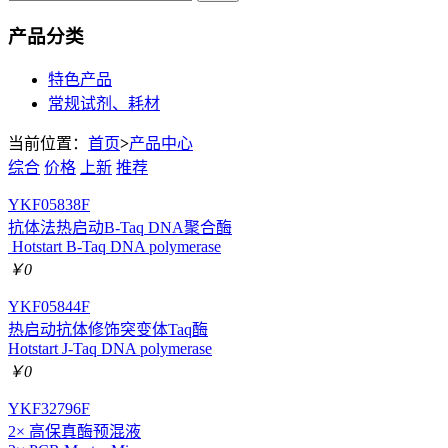
产品分类
特色产品
常规试剂、耗材
当前位置：
首页
>
产品中心
综合
价格
上新
推荐
YKF05838F
抗体法热启动B-Taq DNA聚合酶
Hotstart B-Taq DNA polymerase
￥0
YKF05844F
热启动抗体修饰突变体Taq酶
Hotstart J-Taq DNA polymerase
￥0
YKF32796F
2× 高保真酶预混液