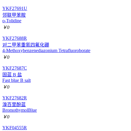
YKF27691U
邻联甲苯胺
o-Tolidine
￥0
YKF27688R
对二甲苯重氮四氟化硼
4-Methoxybenzenediazonium Tetrafluoroborate
￥0
YKF27687C
固蓝 B 盐
Fast blue B salt
￥0
YKF27682R
溴百里酚蓝
BromothymolBlue
￥0
YKF04555R