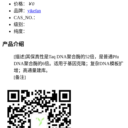
价格：
￥0
品牌：
yikefan
CAS_NO.：
级别：
纯度：
产品介绍
[描述]其保真性是Taq DNA聚合酶的52倍，是普通Pfu
DNA聚合酶的6倍。适用于基因克隆；复杂DNA模板扩
增；高通量建库。
[备注]