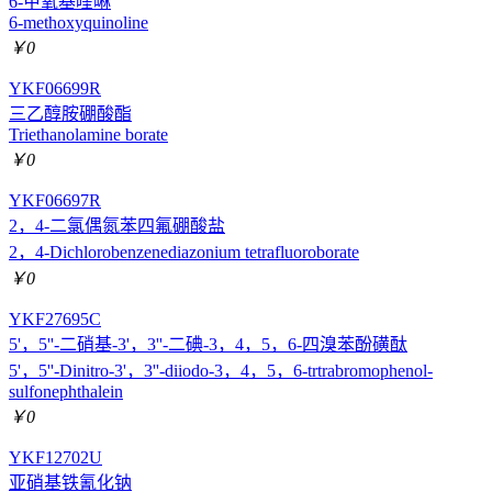
6-甲氧基喹啉
6-methoxyquinoline
￥0
YKF06699R
三乙醇胺硼酸酯
Triethanolamine borate
￥0
YKF06697R
2，4-二氯偶氮苯四氟硼酸盐
2，4-Dichlorobenzenediazonium tetrafluoroborate
￥0
YKF27695C
5'，5''-二硝基-3'，3''-二碘-3，4，5，6-四溴苯酚磺酞
5'，5''-Dinitro-3'，3''-diiodo-3，4，5，6-trtrabromophenol-
sulfonephthalein
￥0
YKF12702U
亚硝基铁氰化钠