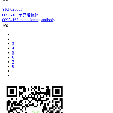
YKF02865F
OXA-163单克隆抗体
OXA-163 monocloning antibody
￥0
3
4
5
6
7
8